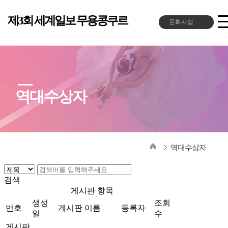
제3회 세계일보 무용콩쿠르
문화사업
대회요강
참가신청
역대수상자
공지사항
역대수상자
역대수상자